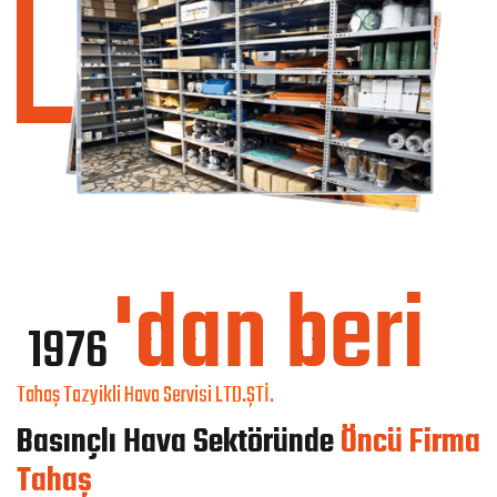
'dan beri
1976
Tahaş Tazyikli Hava Servisi LTD.ŞTİ.
Basınçlı Hava Sektöründe
Öncü Firma
Tahaş