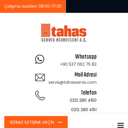
Çalışma Saatleri: 08:00-17:30
Whatsapp
+90 537 062 75 82
Mail Adresi
servis@tahasservis.com
Telefon
0212 280 4150
0212 280 4151
BİZİMLE İLETİŞİME GEÇİN
To