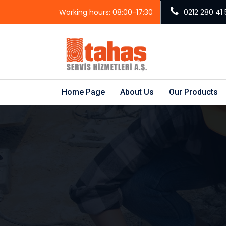
Working hours: 08:00-17:30
0212 280 41 
Home Page
About Us
Our Products