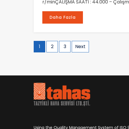
r/minÇALIŞMA SAATİ : 44.000 – Çalışm
Daha Fazla
Posts
1
2
3
Next
pagination
Using the Quality Management System of ISO 9