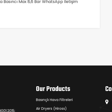
a Basıncı Max 8,6 Bar WhatsApp İletişim
Our Products
Co
Basınçlı Hava Filtreleri
Air Dryers (Hiross)
001:2015;