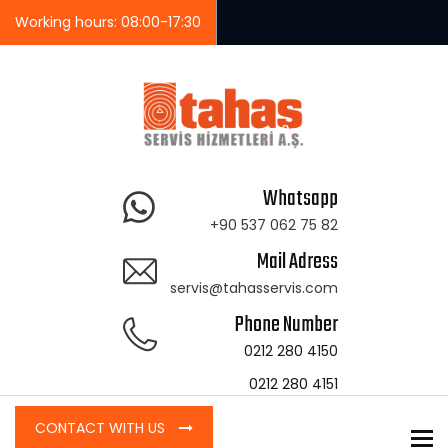
Working hours: 08:00-17:30
Whatsapp
+90 537 062 75 82
Mail Adress
servis@tahasservis.com
Phone Number
0212 280 4150
0212 280 4151
CONTACT WITH US
To