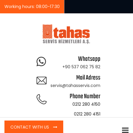
Working hours: 08:00-17:30
Whatsapp
+90 537 062 75 82
Mail Adress
servis@tahasservis.com
Phone Number
0212 280 4150
0212 280 4151
CONTACT WITH US
To