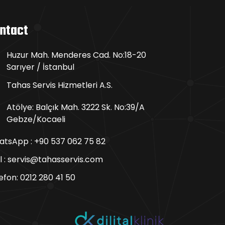
ntact
Huzur Mah. Menderes Cad. No:18-20
Sarıyer / İstanbul
Tahas Servis Hizmetleri A.S.
Atölye: Balçık Mah. 3222 Sk. No:39/A
Gebze/Kocaeli
tsApp : +90 537 062 75 82
l : servis@tahasservis.com
efon:
0212 280 41 50