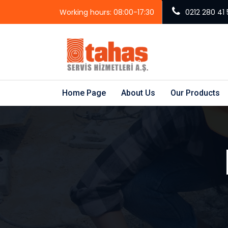
Working hours: 08:00-17:30
0212 280 41 
Home Page
About Us
Our Products