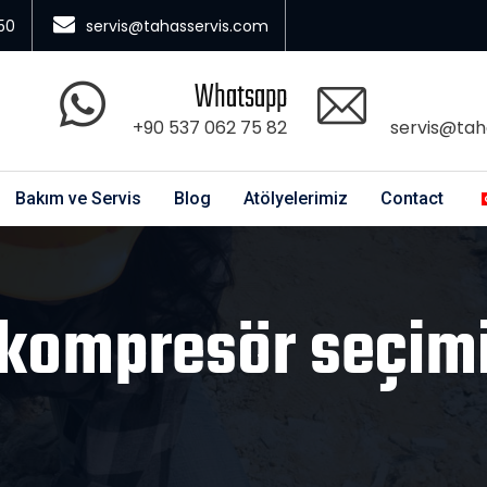
50
servis@tahasservis.com
Whatsapp
+90 537 062 75 82
servis@tah
Bakım ve Servis
Blog
Atölyelerimiz
Contact
kompresör seçim