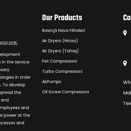
Our Products
Co
Basınçlı Hava Filtreleri
Air Dryers (Hiross)
001:2015;
Air Dryers (Tahaş)
evelopment
Pet Compressors
 in the service
ssary
Turbo Compressors
logies in order
AirPumps
Wha
n. To develop
Oil Screw Compressors
 spread the
Mai
s and
Tel
 employees and
e power at the
rocesses and