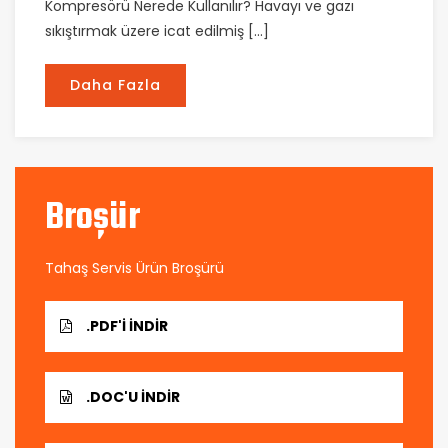
Kompresörü Nerede Kullanılır? Havayı ve gazı
sıkıştırmak üzere icat edilmiş […]
Daha Fazla
Broşür
Tahaş Servis Ürün Broşürü
.PDF'I İNDIR
.DOC'U İNDIR