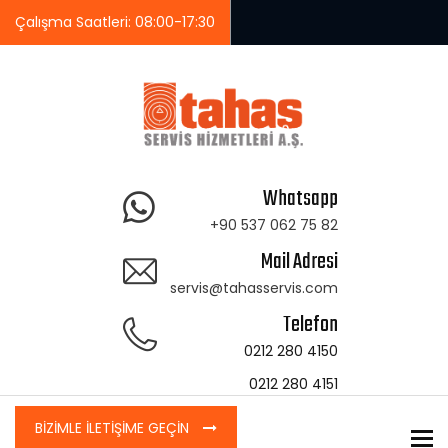
Çalışma Saatleri: 08:00-17:30
Whatsapp
+90 537 062 75 82
Mail Adresi
servis@tahasservis.com
Telefon
0212 280 4150
0212 280 4151
BİZİMLE İLETİŞİME GEÇİN
To