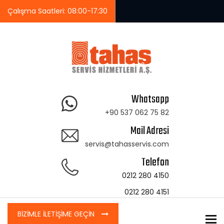
Çalışma Saatleri: 08:00-17:30
Whatsapp
+90 537 062 75 82
Mail Adresi
servis@tahasservis.com
Telefon
0212 280 4150
0212 280 4151
BİZİMLE İLETİŞİME GEÇİN
To