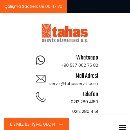
Çalışma Saatleri: 08:00-17:30
Whatsapp
+90 537 062 75 82
Mail Adresi
servis@tahasservis.com
Telefon
0212 280 4150
0212 280 4151
BİZİMLE İLETİŞİME GEÇİN
To