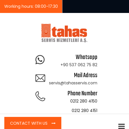
Working hours: 08:00-17:30
Whatsapp
+90 537 062 75 82
Mail Adress
servis@tahasservis.com
Phone Number
0212 280 4150
0212 280 4151
CONTACT WITH US
To